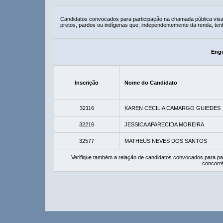
Candidatos convocados para participação na chamada pública vis
pretos, pardos ou indígenas que, independentemente da renda, ten
Enge
Inscrição
Nome do Candidato
32116
KAREN CECILIA CAMARGO GUIEDES
32216
JESSICA APARECIDA MOREIRA
32577
MATHEUS NEVES DOS SANTOS
Verifique também a relação de candidatos convocados para pa
concorrê