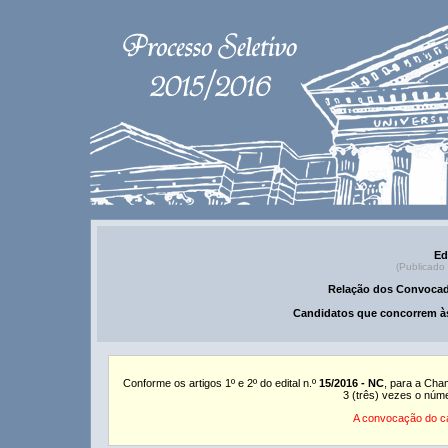
Ed
(Publicado
Relação dos Convocad
Candidatos que concorrem às
Conforme os artigos 1º e 2º do edital n.º
15/2016 - NC
, para a Cha
3 (três) vezes o núm
A convocação do ca