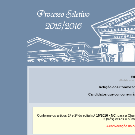
Ed
(Publicado
Relação dos Convocad
Candidatos que concorrem às
Conforme os artigos 1º e 2º do edital n.º
15/2016 - NC
, para a Cha
3 (três) vezes o núm
A convocação do ca