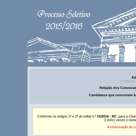
Ed
(Publicado
Relação dos Convocad
Candidatos que concorrem às
Conforme os artigos 1º e 2º do edital n.º
15/2016 - NC
, para a Cha
3 (três) vezes o núm
A convocação do ca