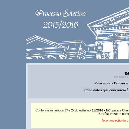
Ed
(Publicado
Relação dos Convocad
Candidatos que concorrem às
Conforme os artigos 1º e 2º do edital n.º
15/2016 - NC
, para a Cha
3 (três) vezes o núm
A convocação do ca