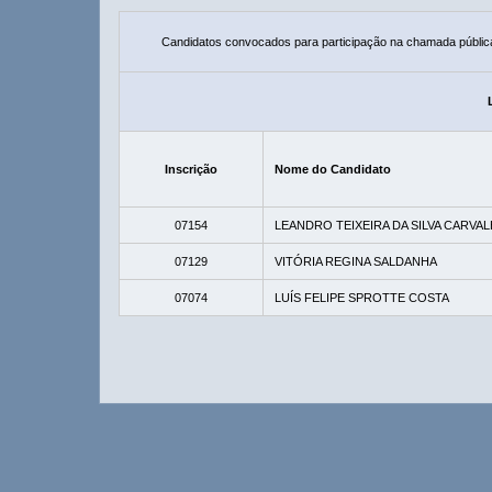
Candidatos convocados para participação na chamada públic
Inscrição
Nome do Candidato
07154
LEANDRO TEIXEIRA DA SILVA CARVA
07129
VITÓRIA REGINA SALDANHA
07074
LUÍS FELIPE SPROTTE COSTA