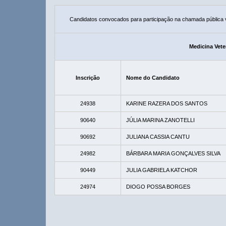
Candidatos convocados para participação na chamada pública
Medicina Vete
Inscrição
Nome do Candidato
24938
KARINE RAZERA DOS SANTOS
90640
JÚLIA MARINA ZANOTELLI
90692
JULIANA CASSIA CANTU
24982
BÁRBARA MARIA GONÇALVES SILVA
90449
JULIA GABRIELA KATCHOR
24974
DIOGO POSSA BORGES