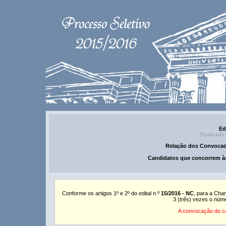
Ed
(Publicado
Relação dos Convocad
Candidatos que concorrem às
Conforme os artigos 1º e 2º do edital n.º
15/2016 - NC
, para a Cha
3 (três) vezes o núm
A convocação do ca