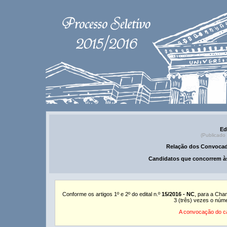
Ed
(Publicado
Relação dos Convocad
Candidatos que concorrem às
Conforme os artigos 1º e 2º do edital n.º
15/2016 - NC
, para a Cha
3 (três) vezes o núm
A convocação do ca