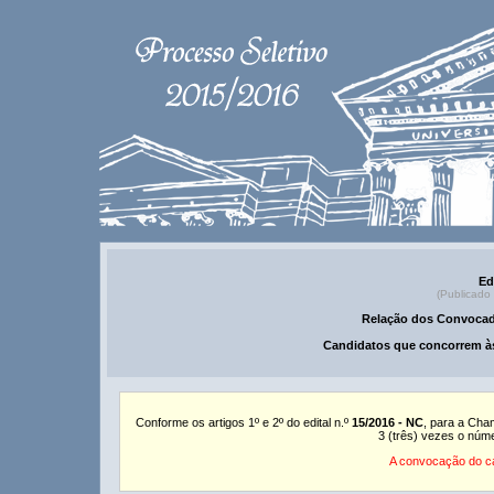
Ed
(Publicado
Relação dos Convocad
Candidatos que concorrem às
Conforme os artigos 1º e 2º do edital n.º
15/2016 - NC
, para a Cha
3 (três) vezes o núm
A convocação do ca