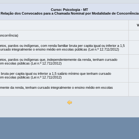
Curso: Psicologia - MT
Relação dos Convocados para a Chamada Nominal por Modalidade de Concorrência
V
oncorrência)
os, pardos ou indígenas, com renda familiar bruta per capita igual ou inferior a 1,5
ursado integralmente o ensino médio em escolas públicas (Lei n.º 12.711/2012)
etos, pardos ou indígenas que, independentemente da renda, tenham cursado
em escolas públicas (Lei n.º 12.711/2012)
bruta per capita igual ou inferior a 1,5 salário mínimo que tenham cursado
em escolas públicas (Lei n.º 12.711/2012)
mente da renda, tenham cursado integralmente o ensino médio em escolas