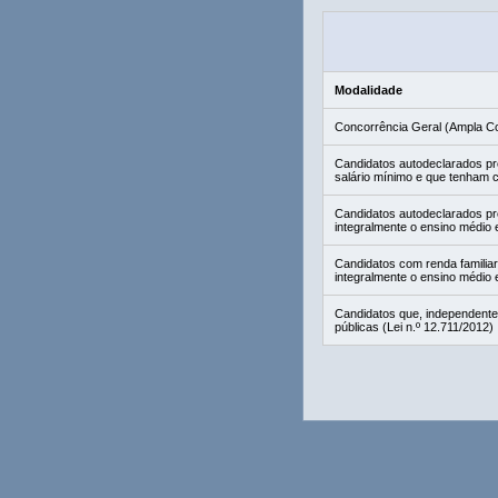
Modalidade
Concorrência Geral (Ampla C
Candidatos autodeclarados pret
salário mínimo e que tenham c
Candidatos autodeclarados pr
integralmente o ensino médio 
Candidatos com renda familiar 
integralmente o ensino médio 
Candidatos que, independente
públicas (Lei n.º 12.711/2012)