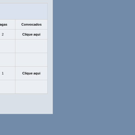
agas
Convocados
2
Clique aqui
1
Clique aqui