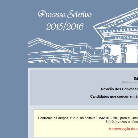
Ed
(Publicado
Relação dos Convocad
Candidatos que concorrem às
Conforme os artigos 1º e 2º do edital n.º
15/2016 - NC
, para a Cha
3 (três) vezes o núm
A convocação do ca