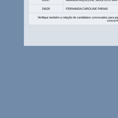
28997
AMANDA JAQUELINE SASSI DOS SA
29028
FERNANDA CAROLINE FARIAS
Verifique também a relação de candidatos convocados para pa
concorrê