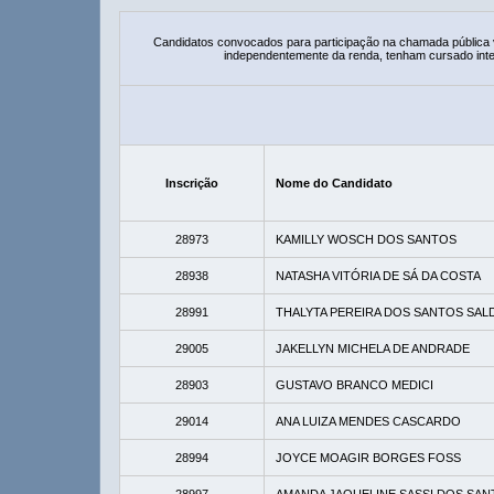
Candidatos convocados para participação na chamada pública
independentemente da renda, tenham cursado integ
Inscrição
Nome do Candidato
28973
KAMILLY WOSCH DOS SANTOS
28938
NATASHA VITÓRIA DE SÁ DA COSTA
28991
THALYTA PEREIRA DOS SANTOS SAL
29005
JAKELLYN MICHELA DE ANDRADE
28903
GUSTAVO BRANCO MEDICI
29014
ANA LUIZA MENDES CASCARDO
28994
JOYCE MOAGIR BORGES FOSS