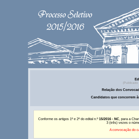
Ed
(Publicado
Relação dos Convocad
Candidatos que concorrem às
Conforme os artigos 1º e 2º do edital n.º
15/2016 - NC
, para a Cha
3 (três) vezes o núm
A convocação do ca