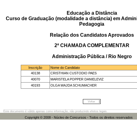
Educação a Distância
Curso de Graduação (modalidade a distância) em Admini
Pedagogia
Relação dos Candidatos Aprovados
2ª CHAMADA COMPLEMENTAR
Administração Pública / Rio Negro
Inscrição
Nome do Candidato
40138
CRISTHIAN CUSTODIO PAES
40070
MARISTELA POPPER DANIELEVIZ
40193
OLGA WAJDA SCHUMACHER
Voltar
Este documento é válido apenas como informação, não produzindo efeitos legais.
Copyright © 2008 - Núcleo de Concursos - Todos os direitos res