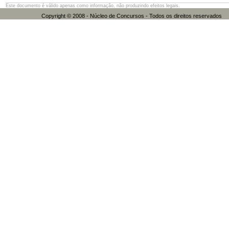
Este documento é válido apenas como informação, não produzindo efeitos legais.
Copyright © 2008 - Núcleo de Concursos - Todos os direitos res