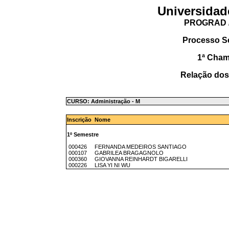
Universidad
PROGRAD /
Processo S
1ª Cha
Relação dos
CURSO: Administração - M
Inscrição Nome
1º Semestre
000426 FERNANDA MEDEIROS SANTIAGO
000107 GABRILEA BRAGAGNOLO
000360 GIOVANNA REINHARDT BIGARELLI
000226 LISA YI NI WU