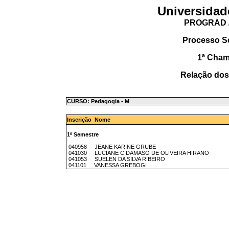
Universidad
PROGRAD /
Processo S
1ª Cha
Relação dos
CURSO: Pedagogia - M
Inscrição Nome
1º Semestre
040958 JEANE KARINE GRUBE
041030 LUCIANE C DAMASO DE OLIVEIRA HIRANO
041053 SUELEN DA SILVA RIBEIRO
041101 VANESSA GREBOGI