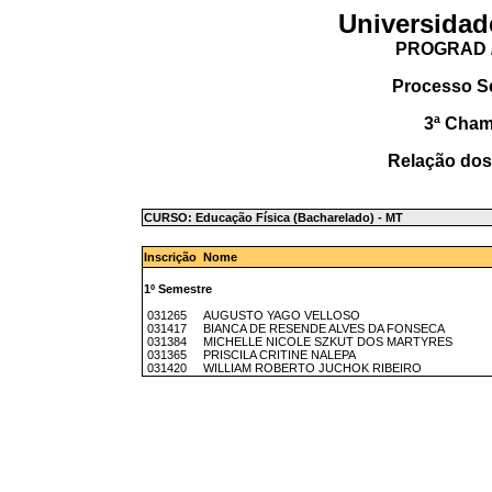
Universidad
PROGRAD /
Processo S
3ª Cha
Relação dos
CURSO: Educação Física (Bacharelado) - MT
Inscrição Nome
1º Semestre
031265 AUGUSTO YAGO VELLOSO
031417 BIANCA DE RESENDE ALVES DA FONSECA
031384 MICHELLE NICOLE SZKUT DOS MARTYRES
031365 PRISCILA CRITINE NALEPA
031420 WILLIAM ROBERTO JUCHOK RIBEIRO