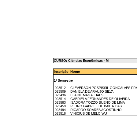
CURSO: Ciências Econômicas - M
Inscrição Nome
1º Semestre
023512 CLEVERSON POSPISSIL GONCALVES FR
023509 DANIELA DE ARAUJO SILVA
023436 ELAINE MAGALHAES
023514 GABRIELA FERNANDES DE OLIVEIRA
023583 ISADORA TOZZO BUENO DE LIMA
023459 PEDRO GABRIEL DE BAIL RIBAS
023494 RICARDO SOARES AGOSTINHO
023518 VINICIUS DE MELO WU