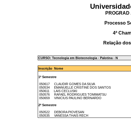
Universidad
PROGRAD /
Processo S
4ª Cha
Relação dos
CURSO: Tecnologia em Biotecnologia - Palotina - N
Inscrição Nome
1º Semestre
050617 CLAUDIR GOMES DA SILVA
050534 EMANUELLE CRISTINE DOS SANTOS
050611 LAIS CECLUSKI
050576 RAFAEL RODRIGUES TOMIMATSU
050659 VINICIUS PAULINO BERNARDO
2º Semestre
050522 DEBORA PIOVESAN
050535 VANESSA THAIS RECH