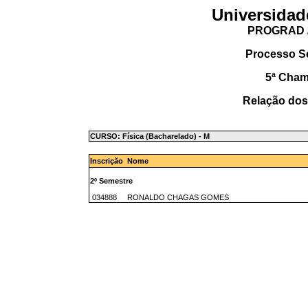
Universidad
PROGRAD /
Processo S
5ª Cha
Relação dos
CURSO: Física (Bacharelado) - M
Inscrição Nome
2º Semestre
034888 RONALDO CHAGAS GOMES