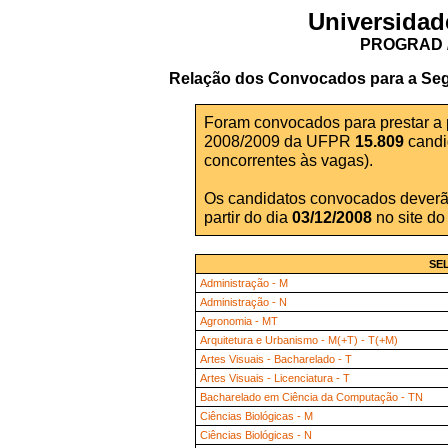
Universidad
PROGRAD /
Relação dos Convocados para a Seg
Foram convocados para prestar a 
2008/2009 da UFPR
15.809
candi
concorrentes às vagas).
Os candidatos convocados deverã
partir do dia
03/12/2008
no site do
SE
Administração - M
Administração - N
Agronomia - MT
Arquitetura e Urbanismo - M(+T) - T(+M)
Artes Visuais - Bacharelado - T
Artes Visuais - Licenciatura - T
Bacharelado em Ciência da Computação - TN
Ciências Biológicas - M
Ciências Biológicas - N